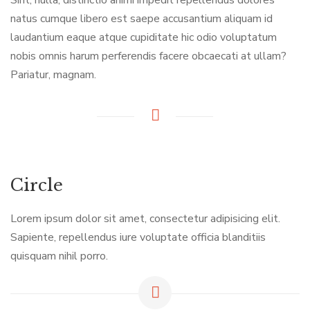
Sint, nulla, distinctio animi impedit repellendus dolores
natus cumque libero est saepe accusantium aliquam id
laudantium eaque atque cupiditate hic odio voluptatum
nobis omnis harum perferendis facere obcaecati at ullam?
Pariatur, magnam.
Circle
Lorem ipsum dolor sit amet, consectetur adipisicing elit.
Sapiente, repellendus iure voluptate officia blanditiis
quisquam nihil porro.